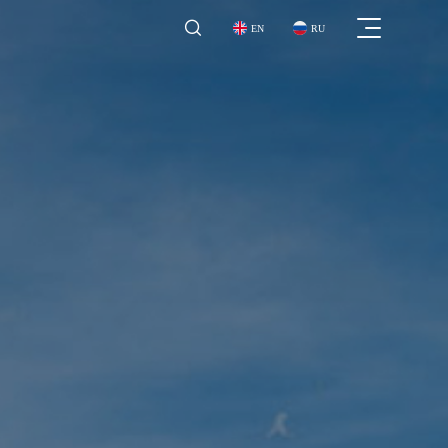

EN
RU