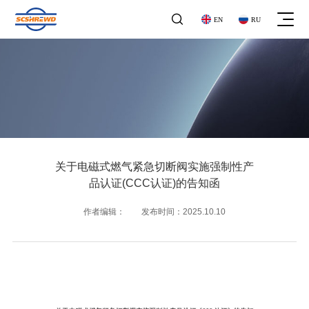

EN
RU
关于我们
关于电磁式燃气紧急切断阀实施强制性产
关于我们
企业文化
品认证(CCC认证)的告知函
企业文化
工商业气体探测器
发展历程
作者编辑： 发布时间：2025.10.10
工商业气体探测器
发展历程
气体报警控制器
荣誉资质
气体报警控制器
企业资质
地下管网
家用气体探测器
地下管网
家用气体探测器
石油化工
便携式探测器
石油化工
便携式探测器
公司公告
家庭用气
阀门系列
公司公告
家庭用气
阀门系列
新闻动态
市政领域
其他产品