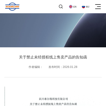

EN
RU
关于我们
关于禁止未经授权线上售卖产品的告知函
关于我们
企业文化
企业文化
作者编辑： 发布时间：2026.01.28
工商业气体探测器
发展历程
工商业气体探测器
发展历程
气体报警控制器
荣誉资质
气体报警控制器
企业资质
地下管网
家用气体探测器
地下管网
家用气体探测器
石油化工
便携式探测器
石油化工
便携式探测器
公司公告
家庭用气
阀门系列
公司公告
家庭用气
阀门系列
新闻动态
市政领域
其他产品